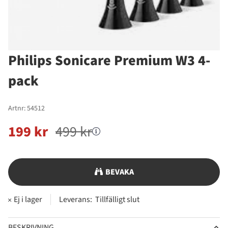
Philips Sonicare Premium W3 4-
pack
Artnr:
54512
199
kr
499
kr
BEVAKA
Leverans:
Tillfälligt slut
BESKRIVNING