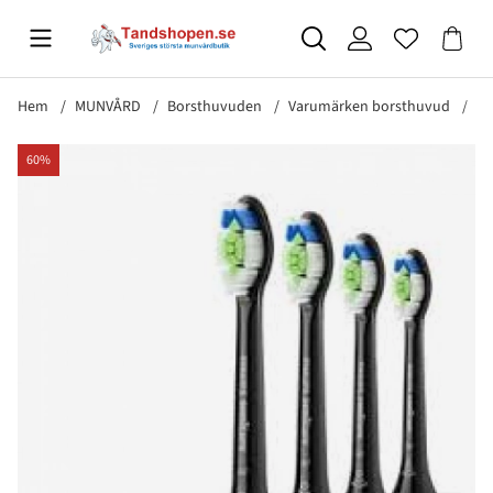
Hem
MUNVÅRD
Borsthuvuden
Varumärken borsthuvud
Ph
Produktbilder Philips Sonicare Premium W3 4-pack
60