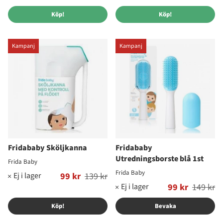
Köp!
Köp!
Kampanj
Kampanj
Fridababy Sköljkanna
Fridababy
Utredningsborste blå 1st
Frida Baby
Frida Baby
Ordinarie pris:
99 kr
139 kr
Ordinarie pris:
99 kr
149 kr
Köp!
Bevaka