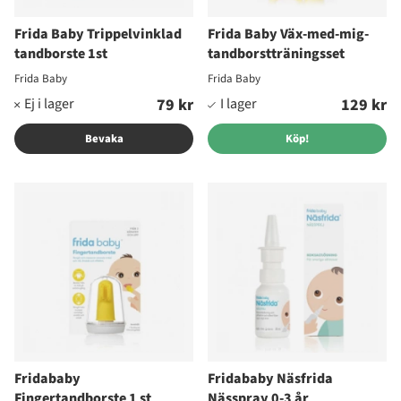
Frida Baby Trippelvinklad
Frida Baby Väx-med-mig-
tandborste 1st
tandborstträningsset
Frida Baby
Frida Baby
79 kr
129 kr
Bevaka
Köp!
Fridababy
Fridababy Näsfrida
Fingertandborste 1 st
Nässpray 0-3 år