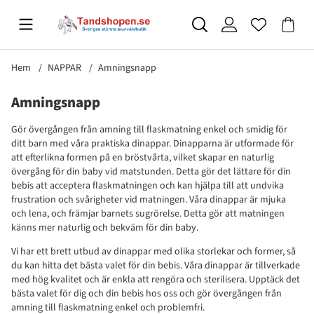
Hem
NAPPAR
Amningsnapp
Amningsnapp
Gör övergången från amning till flaskmatning enkel och smidig för
ditt barn med våra praktiska dinappar. Dinapparna är utformade för
att efterlikna formen på en bröstvårta, vilket skapar en naturlig
övergång för din baby vid matstunden. Detta gör det lättare för din
bebis att acceptera flaskmatningen och kan hjälpa till att undvika
frustration och svårigheter vid matningen. Våra dinappar är mjuka
och lena, och främjar barnets sugrörelse. Detta gör att matningen
känns mer naturlig och bekväm för din baby.
Vi har ett brett utbud av dinappar med olika storlekar och former, så
du kan hitta det bästa valet för din bebis. Våra dinappar är tillverkade
med hög kvalitet och är enkla att rengöra och sterilisera. Upptäck det
bästa valet för dig och din bebis hos oss och gör övergången från
amning till flaskmatning enkel och problemfri.