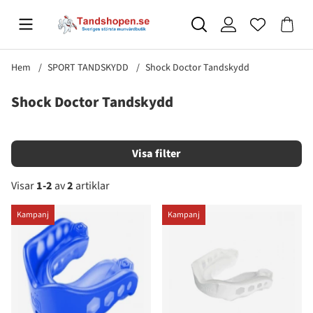
Hem
SPORT TANDSKYDD
Shock Doctor Tandskydd
Shock Doctor Tandskydd
Filtrera
Visar
1-2
av
2
artiklar
Produkter
Kampanj
Kampanj