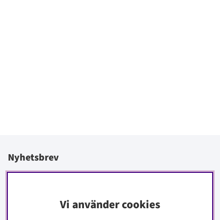
Nyhetsbrev
I vårt nyhetsbrev får du ta del av nyheter och erbjudanden
före alla andra.
Vi använder cookies
Signa upp