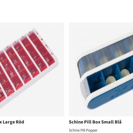
ox Large Röd
Schine Pill Box Small Blå
Schine Pill Popper