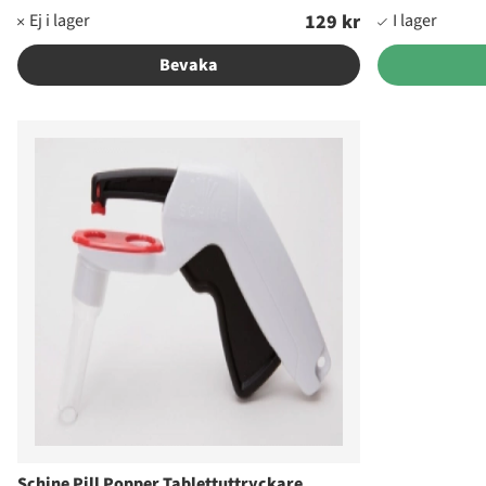
129 kr
Bevaka
Schine Pill Popper Tablettuttryckare