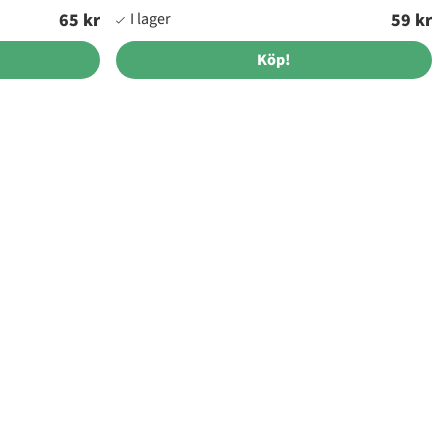
65 kr
59 kr
Köp!