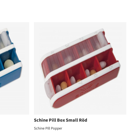
Schine Pill Box Small Röd
Schine Pill Popper