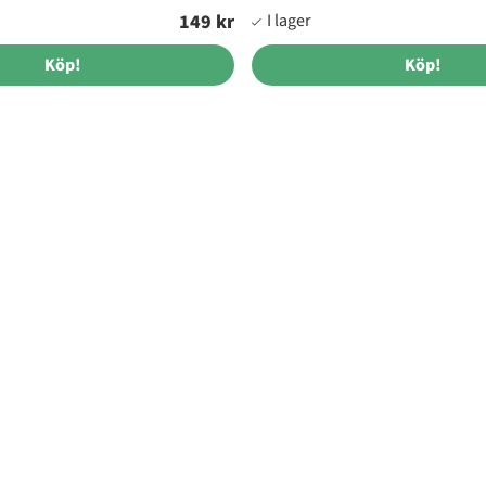
149 kr
Köp!
Köp!