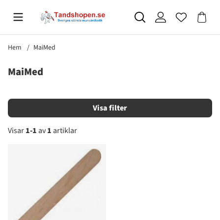
Hem
MaiMed
MaiMed
Filtrera
Visar
1-1
av
1
artiklar
Produkter