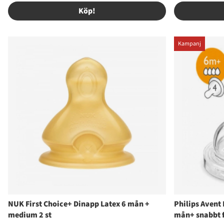
Köp!
Kampanj
NUK First Choice+ Dinapp Latex 6 mån +
Philips Avent 
medium 2 st
mån+ snabbt 