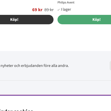
Philips Avent
69 kr
89 kr
Ordinarie pris:
Köp!
Köp!
av nyheter och erbjudanden före alla andra.