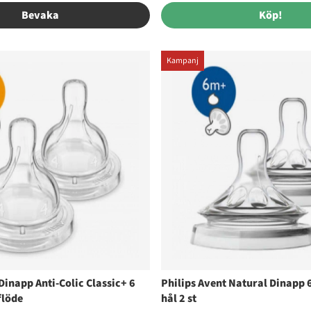
Bevaka
Köp!
Kampanj
Dinapp Anti-Colic Classic+ 6
Philips Avent Natural Dinapp 
flöde
hål 2 st