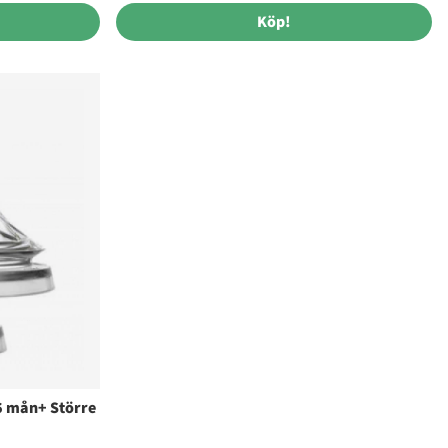
Köp!
6 mån+ Större