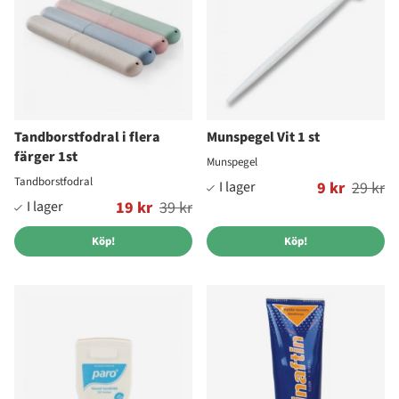
Tandborstfodral i flera
Munspegel Vit 1 st
färger 1st
Munspegel
Tandborstfodral
Ordinarie pris:
9 kr
29 kr
Ordinarie pris:
19 kr
39 kr
Köp!
Köp!