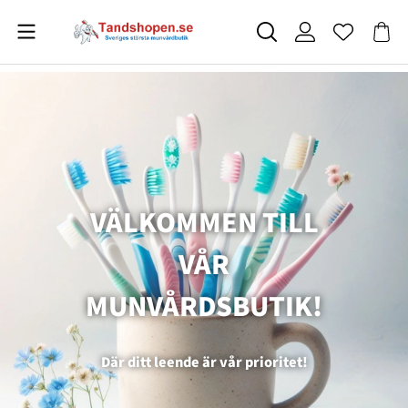
VÄLKOMMEN TILL
VÅR
MUNVÅRDSBUTIK!
Där ditt leende är vår prioritet!