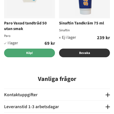
Paro Vaxad tandtråd 50
Sinaftin Tandkräm 75 ml
utan smak
Sinaftin
Paro
239 kr
69 kr
Köp!
Bevaka
Vanliga frågor
Kontaktuppgifter
Öppetider 08.00 - 17.00.
Leveranstid 1-3 arbetsdagar
Efter kontorstid når du oss på
kundservice@tandshopen.se