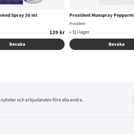
amed Spray 30 ml
Proxident Munspray Pepparmi
Proxident
129 kr
Bevaka
Bevaka
av nyheter och erbjudanden före alla andra.