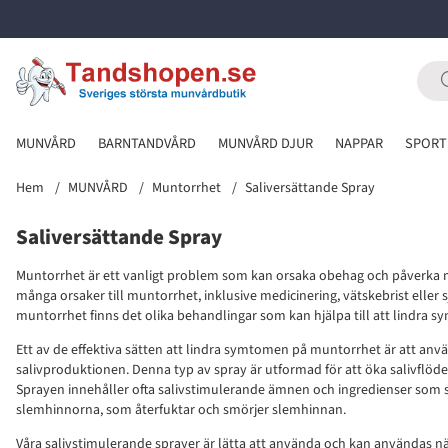
MUNVÅRD
BARNTANDVÅRD
MUNVÅRD DJUR
NAPPAR
SPORT
Hem
MUNVÅRD
Muntorrhet
Saliversättande Spray
Saliversättande Spray
Muntorrhet är ett vanligt problem som kan orsaka obehag och påverka m
många orsaker till muntorrhet, inklusive medicinering, vätskebrist eller
muntorrhet finns det olika behandlingar som kan hjälpa till att lindra 
Ett av de effektiva sätten att lindra symtomen på muntorrhet är att an
salivproduktionen. Denna typ av spray är utformad för att öka salivflöd
Sprayen innehåller ofta salivstimulerande ämnen och ingredienser som 
slemhinnorna, som återfuktar och smörjer slemhinnan.
Våra salivstimulerande sprayer är lätta att använda och kan användas n