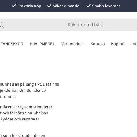
Fraktfria Köp
Säker e-handel
Snabb leverans
 TANDSKYDD
HJÄLPMEDEL
Varumärken
Kontakt
Köpinfo
Int
unhälsan på lång sikt. Det finns
 sjukdomar. Om du lider av
symtomen.
vända en spray som stimulerar
et och förbättra munhälsan.
skyddar och reparerar
är som helst under dagen.