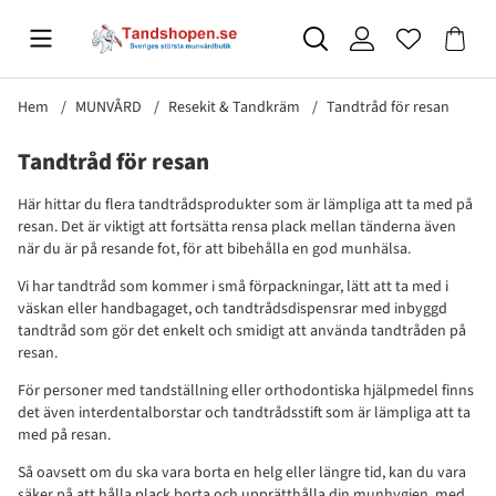
Hem
MUNVÅRD
Resekit & Tandkräm
Tandtråd för resan
Tandtråd för resan
Här hittar du flera tandtrådsprodukter som är lämpliga att ta med på
resan. Det är viktigt att fortsätta rensa plack mellan tänderna även
när du är på resande fot, för att bibehålla en god munhälsa.
Vi har tandtråd som kommer i små förpackningar, lätt att ta med i
väskan eller handbagaget, och tandtrådsdispensrar med inbyggd
tandtråd som gör det enkelt och smidigt att använda tandtråden på
resan.
För personer med tandställning eller orthodontiska hjälpmedel finns
det även interdentalborstar och tandtrådsstift som är lämpliga att ta
med på resan.
Så oavsett om du ska vara borta en helg eller längre tid, kan du vara
säker på att hålla plack borta och upprätthålla din munhygien, med