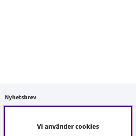
Nyhetsbrev
I vårt nyhetsbrev får du ta del av nyheter och erbjudanden
före alla andra.
Vi använder cookies
Signa upp