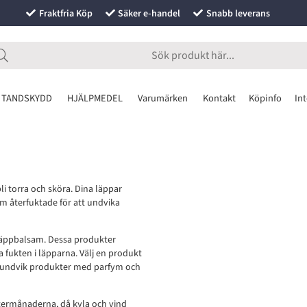
Fraktfria Köp
Säker e-handel
Snabb leverans
 TANDSKYDD
HJÄLPMEDEL
Varumärken
Kontakt
Köpinfo
Int
i torra och sköra. Dina läppar
dem återfuktade för att undvika
r läppbalsam. Dessa produkter
a fukten i läpparna. Välj en produkt
 undvik produkter med parfym och
intermånaderna, då kyla och vind