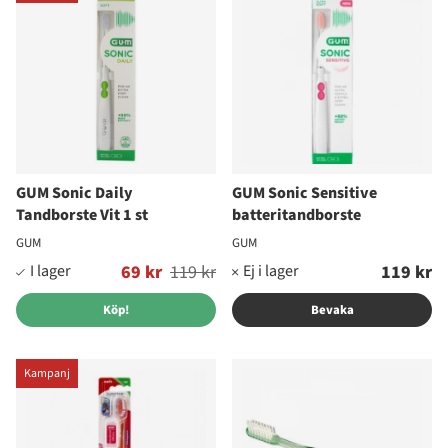
GUM Sonic Daily
GUM Sonic Sensitive
Tandborste Vit 1 st
batteritandborste
GUM
GUM
Ordinarie pris:
69 kr
119 kr
119 kr
Köp!
Bevaka
Kampanj