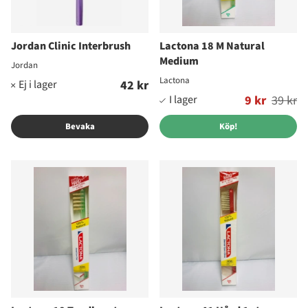
Jordan Clinic Interbrush
Lactona 18 M Natural
Medium
Jordan
Lactona
42 kr
Ordinarie pris:
9 kr
39 kr
Bevaka
Köp!