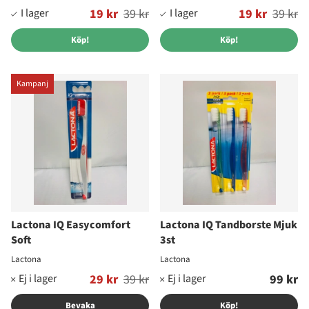
Ordinarie pris:
19 kr
39 kr
Ordinarie pris:
19 kr
39 kr
Köp!
Köp!
Kampanj
Lactona IQ Easycomfort
Lactona IQ Tandborste Mjuk
Soft
3st
Lactona
Lactona
Ordinarie pris:
29 kr
39 kr
99 kr
Bevaka
Köp!