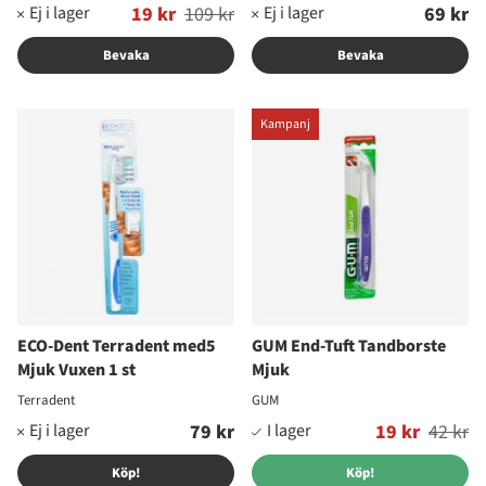
Ordinarie pris:
19 kr
109 kr
69 kr
Bevaka
Bevaka
Kampanj
ECO-Dent Terradent med5
GUM End-Tuft Tandborste
Mjuk Vuxen 1 st
Mjuk
Terradent
GUM
79 kr
Ordinarie pris:
19 kr
42 kr
Köp!
Köp!