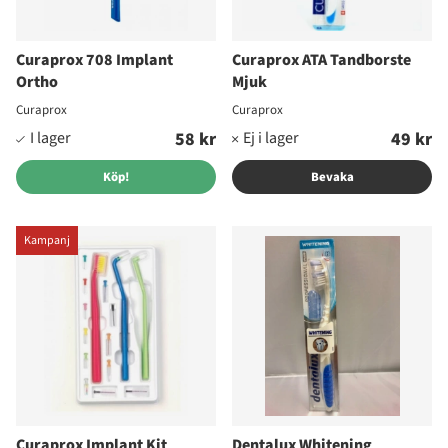
Curaprox 708 Implant
Curaprox ATA Tandborste
Ortho
Mjuk
Curaprox
Curaprox
58 kr
49 kr
Köp!
Bevaka
Kampanj
Curaprox Implant Kit
Dentalux Whitening