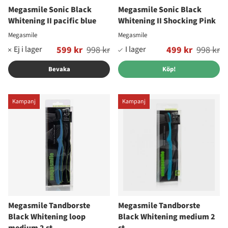
Megasmile Sonic Black
Megasmile Sonic Black
Whitening II pacific blue
Whitening II Shocking Pink
Megasmile
Megasmile
Ordinarie pris:
599 kr
998 kr
Ordinarie pris:
499 kr
998 kr
Bevaka
Köp!
Kampanj
Kampanj
Megasmile Tandborste
Megasmile Tandborste
Black Whitening loop
Black Whitening medium 2