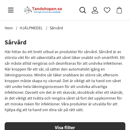
Hem
HJÄLPMEDEL
Sårvård
Sårvård
Här hittar du ett brett utbud av produkter för sårvård. Sårvård är av
största vikt för att säkerställa att såret läker snabbt och smärtfritt. Ett
sår måste alltid rengöras och desinficeras för att undvika infektioner.
När kroppen får ett sår, så sätter den automatiskt igång en
läkningsprocess. Mindre sår läker snabbare än större sår, eftersom
kroppen måste skapa ny vävnad. Det är viktigt att ta hand om såret
rätt under hela läkningsprocessen för att undvika allvarliga
infektioner. Oavsett om det är ett skavsår, skrubbsår eller ett skärsår,
är det viktigt att tvätta och rengöra såret så fort det uppkommer för
att minska risken för infektioner. Våra produkter är utvalda för att
hjälpa dig att ta hand om dina sår på rätt sätt.
Filtrera