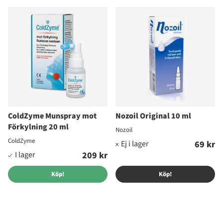
ColdZyme Munspray mot
Nozoil Original 10 ml
Förkylning 20 ml
Nozoil
ColdZyme
69 kr
209 kr
Köp!
Köp!