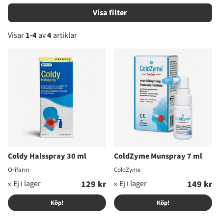
Filtrera
Visar
1-4
av
4
artiklar
Produkter
Coldy Halsspray 30 ml
ColdZyme Munspray 7 ml
Orifarm
ColdZyme
129 kr
149 kr
Köp!
Köp!