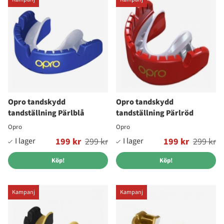
Opro tandskydd
Opro tandskydd
tandställning Pärlblå
tandställning Pärlröd
Opro
Opro
Ordinarie pris:
199 kr
299 kr
Ordinarie pris:
199 kr
299 kr
Köp!
Köp!
Kampanj
Kampanj