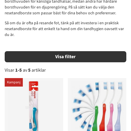
borsthuvuden för känsliga tandhalsar, medan andra har hårdare
borsthuvuden för en djuprengöring. På så sätt kan du välja den
resetandborste som passar bäst för dina behov och preferenser.
Så om du är ofta på resande fot, tänk på att investera i en praktisk
resetandborste för att enkelt ta hand om din tandhygien oavsett var
du är.
Filtrera
Visar
1-5
av
5
artiklar
Produkter
Kampanj