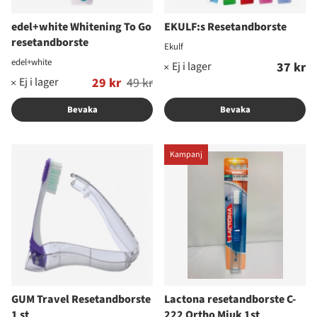
edel+white Whitening To Go
EKULF:s Resetandborste
resetandborste
Ekulf
edel+white
37 kr
Ordinarie pris:
29 kr
49 kr
Bevaka
Bevaka
Kampanj
GUM Travel Resetandborste
Lactona resetandborste C-
1 st
222 Ortho Mjuk 1st