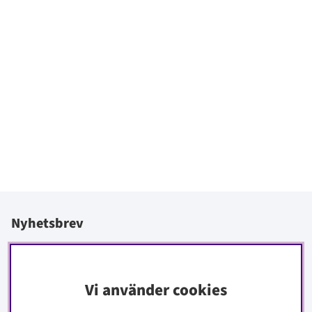
Nyhetsbrev
I vårt nyhetsbrev får du ta del av nyheter och erbjudanden
före alla andra.
Vi använder cookies
Signa upp