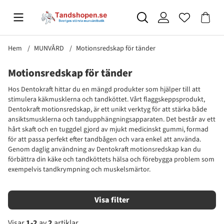
Hem
MUNVÅRD
Motionsredskap för tänder
Motionsredskap för tänder
Hos Dentokraft hittar du en mängd produkter som hjälper till att
stimulera käkmusklerna och tandköttet. Vårt flaggskeppsprodukt,
Dentokraft motionsredskap, är ett unikt verktyg för att stärka både
ansiktsmusklerna och tandupphängningsapparaten. Det består av ett
hårt skaft och en tuggdel gjord av mjukt medicinskt gummi, formad
för att passa perfekt efter tandbågen och vara enkel att använda.
Genom daglig användning av Dentokraft motionsredskap kan du
förbättra din käke och tandköttets hälsa och förebygga problem som
exempelvis tandkrympning och muskelsmärtor.
Filtrera
Visar
1-2
av
2
artiklar