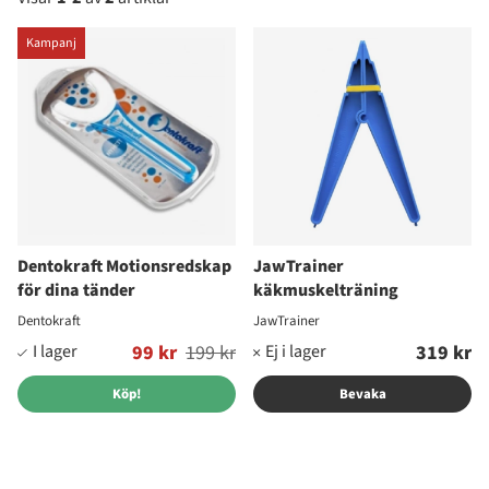
Produkter
Kampanj
Dentokraft Motionsredskap
JawTrainer
för dina tänder
käkmuskelträning
Dentokraft
JawTrainer
Ordinarie pris:
99 kr
199 kr
319 kr
Köp!
Bevaka