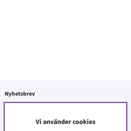
Nyhetsbrev
I vårt nyhetsbrev får du ta del av nyheter och erbjudanden
före alla andra.
Vi använder cookies
Signa upp