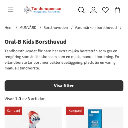
Hem
MUNVÅRD
Borsthuvuden
Varumärken borsthuvud
Or
Oral-B Kids Borsthuvud
Tandborsthuvudet för barn har extra mjuka borststrån som ger en
rengöring som är lika skonsam som en mjuk, manuell borstning. En
eltandborste tar bort mer bakteriebeläggning, plack, än en vanlig
manuell tandborste.
Filtrera
Visar
1-3
av
3
artiklar
Produkter
Kampanj
Kampanj