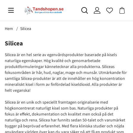
Hem
Silicea
Silicea
Silicea är en hel serie av egenvårdsprodukter baserade på kisels
naturliga egenskaper. Hög kvalité och genomarbetade
produktformuleringar kännetecknar alla produkterna. Siliceas
fokusområden är hår, hud, naglar, mage och munsår. Utmärkande för
samtliga Silicea-produkter är att de innehåller en hög koncentration
mineraliskt kisel i form av finfördelad kiseldioxid. Alla produkter är
helt veganska!
Silicea är en unik och speciellt framtagen originalserie med
högkoncentrerat naturligt kisel som bas. Naturliga produkter på
fokus är effekt, dokumentation och kvalitet men också på det
naturliga och rena. Silicea har funnits sedan 50-talet och varumärket
bygger på beprövad erfarenhet. Med flera kliniska studier och nöjda
användare världen över kan du vara säker på att få en produkt som