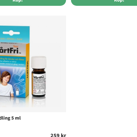
dling 5 ml
259 kr