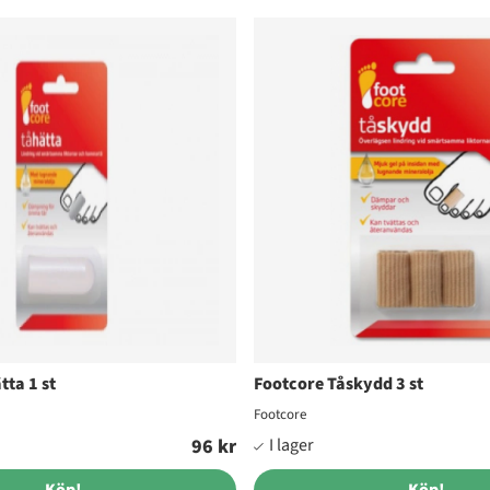
tta 1 st
Footcore Tåskydd 3 st
Footcore
96 kr
Köp!
Köp!