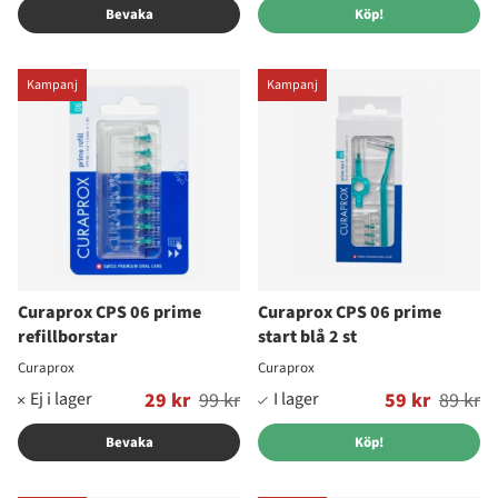
Bevaka
Köp!
Kampanj
Kampanj
Curaprox CPS 06 prime
Curaprox CPS 06 prime
refillborstar
start blå 2 st
Curaprox
Curaprox
Ordinarie pris:
29 kr
99 kr
Ordinarie pris:
59 kr
89 kr
Bevaka
Köp!