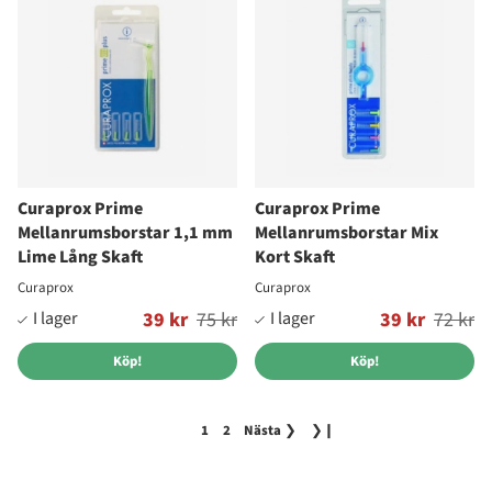
Curaprox Prime
Curaprox Prime
Mellanrumsborstar 1,1 mm
Mellanrumsborstar Mix
Lime Lång Skaft
Kort Skaft
Curaprox
Curaprox
Ordinarie pris:
39 kr
75 kr
Ordinarie pris:
39 kr
72 kr
Köp!
Köp!
1
2
Nästa
❯
❯❙