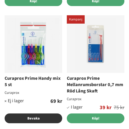
Köp!
Köp!
Kampanj
Curaprox Prime Handy mix
Curaprox Prime
5 st
Mellanrumsborstar 0,7 mm
Röd Lång Skaft
Curaprox
Curaprox
69 kr
Ordinarie pris:
39 kr
75 kr
Bevaka
Köp!