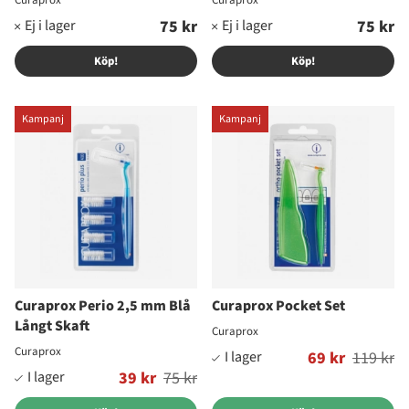
Curaprox
Curaprox
75 kr
75 kr
Köp!
Köp!
Kampanj
Kampanj
Curaprox Perio 2,5 mm Blå
Curaprox Pocket Set
Långt Skaft
Curaprox
Curaprox
Ordinarie pris:
69 kr
119 kr
Ordinarie pris:
39 kr
75 kr