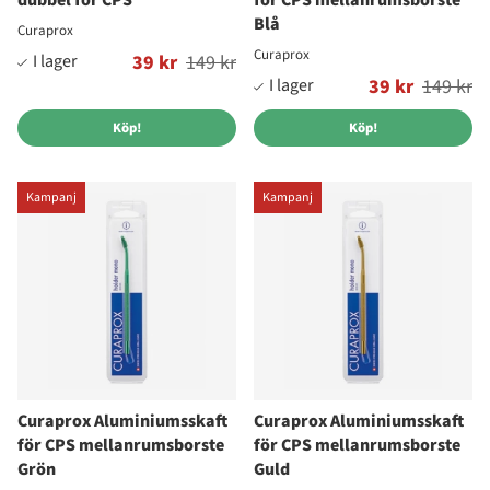
dubbel för CPS
för CPS mellanrumsborste
Blå
Curaprox
Curaprox
Ordinarie pris:
39 kr
149 kr
Ordinarie pris:
39 kr
149 kr
Köp!
Köp!
Kampanj
Kampanj
Curaprox Aluminiumsskaft
Curaprox Aluminiumsskaft
för CPS mellanrumsborste
för CPS mellanrumsborste
Grön
Guld