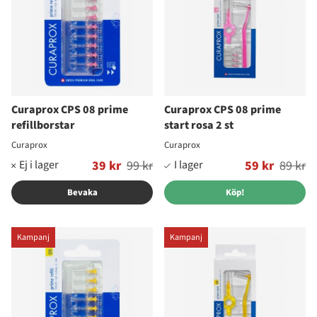
Curaprox CPS 08 prime
Curaprox CPS 08 prime
refillborstar
start rosa 2 st
Curaprox
Curaprox
Ordinarie pris:
39 kr
99 kr
Ordinarie pris:
59 kr
89 kr
Bevaka
Köp!
Kampanj
Kampanj