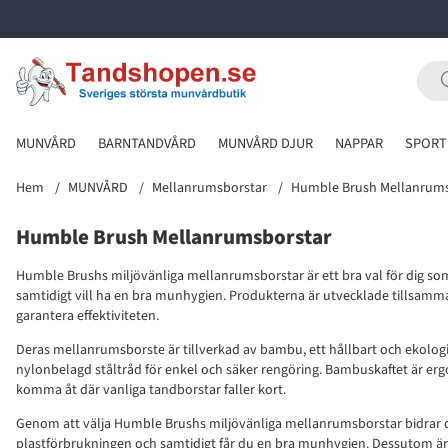
MUNVÅRD
BARNTANDVÅRD
MUNVÅRD DJUR
NAPPAR
SPORT
Hem
MUNVÅRD
Mellanrumsborstar
Humble Brush Mellanrums
Humble Brush Mellanrumsborstar
Humble Brushs miljövänliga mellanrumsborstar är ett bra val för dig s
samtidigt vill ha en bra munhygien. Produkterna är utvecklade tillsamm
garantera effektiviteten.
Deras mellanrumsborste är tillverkad av bambu, ett hållbart och ekologi
nylonbelagd ståltråd för enkel och säker rengöring. Bambuskaftet är ergo
komma åt där vanliga tandborstar faller kort.
Genom att välja Humble Brushs miljövänliga mellanrumsborstar bidrar du
plastförbrukningen och samtidigt får du en bra munhygien. Dessutom är