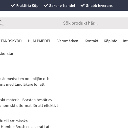
Fraktfria Köp
Säker e-handel
Snabb leverans
 TANDSKYDD
HJÄLPMEDEL
Varumärken
Kontakt
Köpinfo
Int
borstar
om är medveten om miljön och
ans med tandläkare för att
skt material. Borsten består av
nomiskt utformat för att effektivt
 till att minska
 Humble Brush engagerat i att