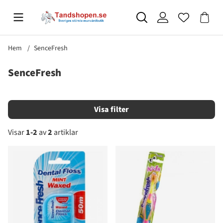
Hem
SenceFresh
SenceFresh
Filtrera
Visar
1-2
av
2
artiklar
Produkter