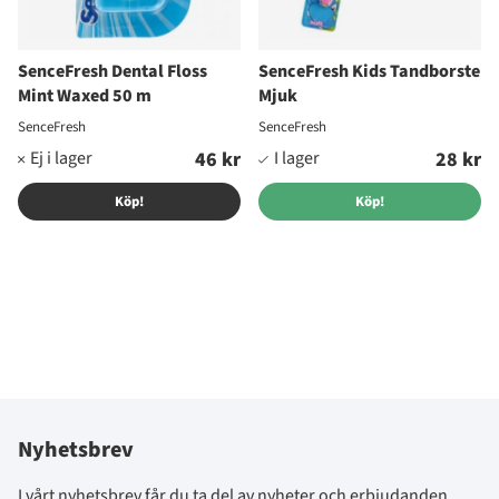
SenceFresh Dental Floss
SenceFresh Kids Tandborste
Mint Waxed 50 m
Mjuk
SenceFresh
SenceFresh
46 kr
28 kr
Köp!
Köp!
Nyhetsbrev
I vårt nyhetsbrev får du ta del av nyheter och erbjudanden