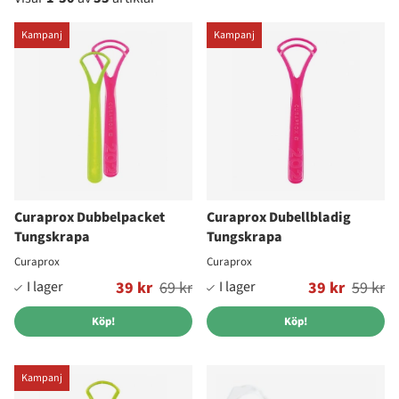
Produkter
Kampanj
Kampanj
Curaprox Dubbelpacket
Curaprox Dubellbladig
Tungskrapa
Tungskrapa
Curaprox
Curaprox
Ordinarie pris:
39 kr
69 kr
Ordinarie pris:
39 kr
59 kr
Köp!
Köp!
Kampanj