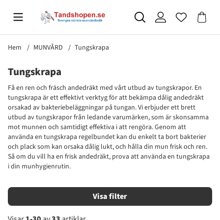
Hem
MUNVÅRD
Tungskrapa
Tungskrapa
Få en ren och fräsch andedräkt med vårt utbud av tungskrapor. En
tungskrapa är ett effektivt verktyg för att bekämpa dålig andedräkt
orsakad av bakteriebeläggningar på tungan. Vi erbjuder ett brett
utbud av tungskrapor från ledande varumärken, som är skonsamma
mot munnen och samtidigt effektiva i att rengöra. Genom att
använda en tungskrapa regelbundet kan du enkelt ta bort bakterier
och plack som kan orsaka dålig lukt, och hålla din mun frisk och ren.
Så om du vill ha en frisk andedräkt, prova att använda en tungskrapa
i din munhygienrutin.
Filtrera
Visar
1-30
av
33
artiklar