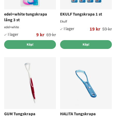
edel+white tungskrapa
EKULF Tungskrapa 1 st
lång 3 st
Ekulf
edel+white
Ordinarie pris:
19 kr
59 kr
Ordinarie pris:
9 kr
69 kr
Köp!
Köp!
GUM Tungskrapa
HALITA Tungskrapa