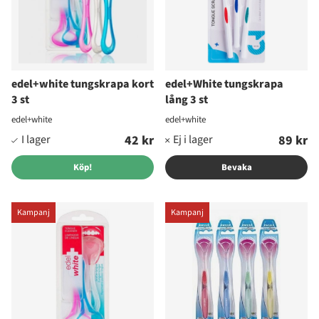
edel+white tungskrapa kort
edel+White tungskrapa
3 st
lång 3 st
edel+white
edel+white
42 kr
89 kr
Köp!
Bevaka
Kampanj
Kampanj