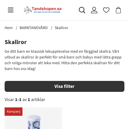
Hem
BARNTANDVÅRD
Skallror
Skallror
Ge ditt barn en klassisk lekupplevelse med en färgglad skallra. Vårt
utbud av skallror är perfekt för små barn och babys med lätta grepp
och roliga mönster att leka med. Hitta den perfekta skallran för ditt
barn hos oss idag!
Filtrera
Visar
1-1
av
1
artiklar
Produkter
Kampanj