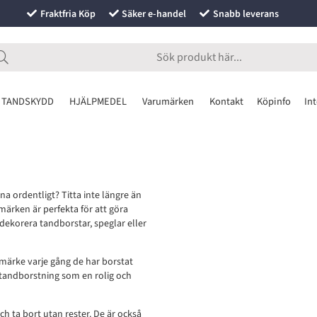
Fraktfria Köp
Säker e-handel
Snabb leverans
 TANDSKYDD
HJÄLPMEDEL
Varumärken
Kontakt
Köpinfo
Int
rna ordentligt? Titta inte längre än
märken är perfekta för att göra
dekorera tandborstar, speglar eller
rmärke varje gång de har borstat
e tandborstning som en rolig och
ch ta bort utan rester. De är också