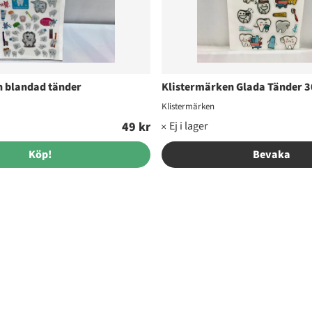
n blandad tänder
Klistermärken Glada Tänder 3
Klistermärken
49 kr
Köp!
Bevaka