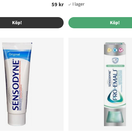
59 kr
Ordinarie pris:
Köp!
Köp!