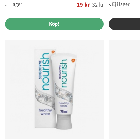
Ordinarie pris:
19 kr
32 kr
Köp!