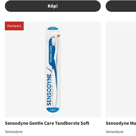
Köp!
Kampanj
Sensodyne Gentle Care Tandborste Soft
Sensodyne Mul
Sensodyne
Sensodyne