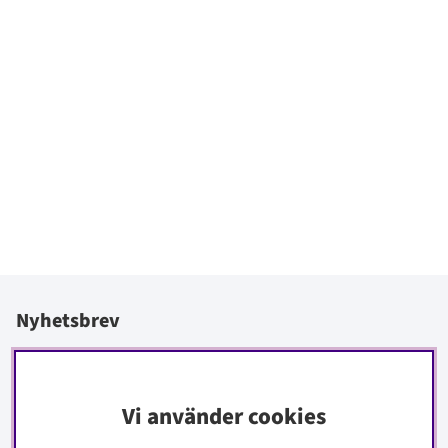
Nyhetsbrev
I vårt nyhetsbrev får du ta del av nyheter och erbjudanden
före alla andra.
Vi använder cookies
Signa upp