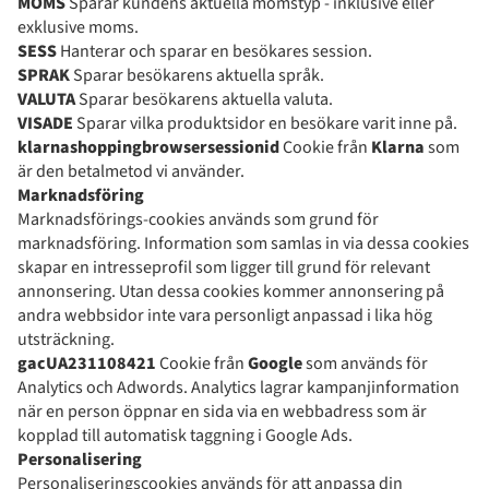
MOMS
Sparar kundens aktuella momstyp - inklusive eller
exklusive moms.
SESS
Hanterar och sparar en besökares session.
SPRAK
Sparar besökarens aktuella språk.
VALUTA
Sparar besökarens aktuella valuta.
VISADE
Sparar vilka produktsidor en besökare varit inne på.
klarnashoppingbrowsersessionid
Cookie från
Klarna
som
är den betalmetod vi använder.
Marknadsföring
Marknadsförings-cookies används som grund för
marknadsföring. Information som samlas in via dessa cookies
skapar en intresseprofil som ligger till grund för relevant
annonsering. Utan dessa cookies kommer annonsering på
andra webbsidor inte vara personligt anpassad i lika hög
utsträckning.
gacUA231108421
Cookie från
Google
som används för
Analytics och Adwords. Analytics lagrar kampanjinformation
när en person öppnar en sida via en webbadress som är
kopplad till automatisk taggning i Google Ads.
Personalisering
Personaliseringscookies används för att anpassa din