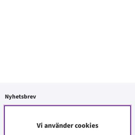
Nyhetsbrev
I vårt nyhetsbrev får du ta del av nyheter och erbjudanden
före alla andra.
Vi använder cookies
Signa upp