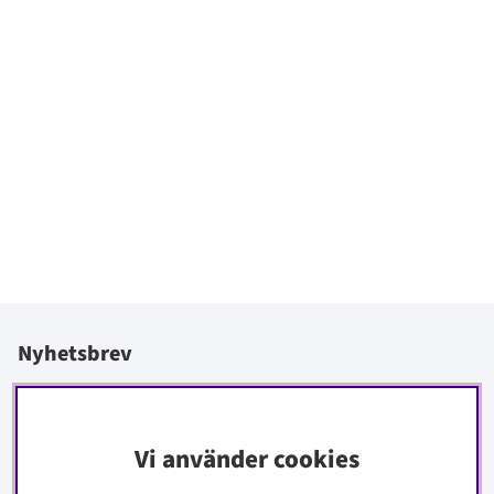
Nyhetsbrev
I vårt nyhetsbrev får du ta del av nyheter och erbjudanden
före alla andra.
Vi använder cookies
Signa upp