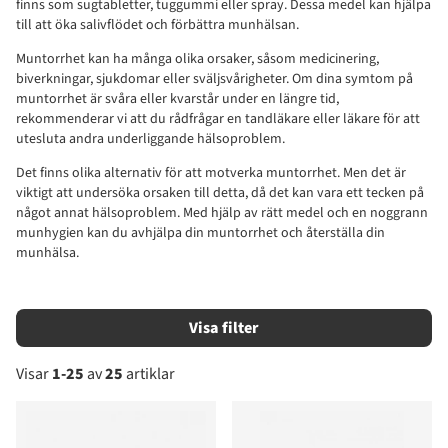
finns som sugtabletter, tuggummi eller spray. Dessa medel kan hjälpa
till att öka salivflödet och förbättra munhälsan.
Muntorrhet kan ha många olika orsaker, såsom medicinering,
biverkningar, sjukdomar eller sväljsvårigheter. Om dina symtom på
muntorrhet är svåra eller kvarstår under en längre tid,
rekommenderar vi att du rådfrågar en tandläkare eller läkare för att
utesluta andra underliggande hälsoproblem.
Det finns olika alternativ för att motverka muntorrhet. Men det är
viktigt att undersöka orsaken till detta, då det kan vara ett tecken på
något annat hälsoproblem. Med hjälp av rätt medel och en noggrann
munhygien kan du avhjälpa din muntorrhet och återställa din
munhälsa.
Filtrera
Visar
1-25
av
25
artiklar
Produkter