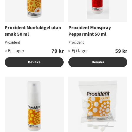
Proxident Munfuktgel utan
Proxident Munspray
smak 50 ml
Pepparmint 50 ml
Proxident
Proxident
79 kr
59 kr
Bevaka
Bevaka