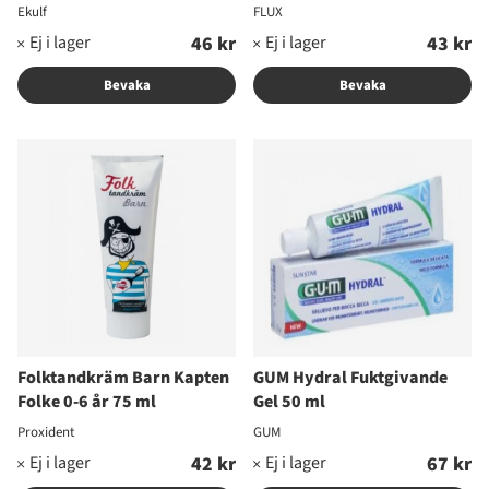
Ekulf
FLUX
46 kr
43 kr
Bevaka
Bevaka
Folktandkräm Barn Kapten
GUM Hydral Fuktgivande
Folke 0-6 år 75 ml
Gel 50 ml
Proxident
GUM
42 kr
67 kr