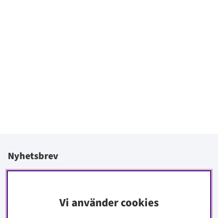
Nyhetsbrev
I vårt nyhetsbrev får du ta del av nyheter och erbjudanden
före alla andra.
Vi använder cookies
Signa upp