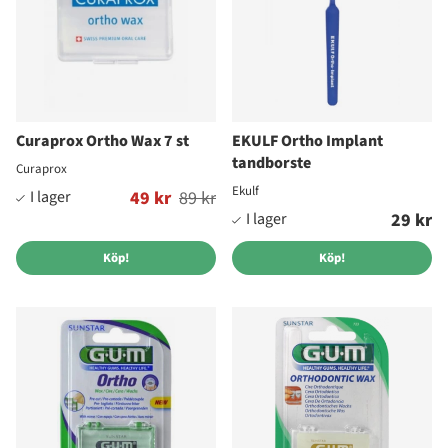
Curaprox Ortho Wax 7 st
EKULF Ortho Implant
tandborste
Curaprox
Ekulf
Ordinarie pris:
49 kr
89 kr
29 kr
Köp!
Köp!