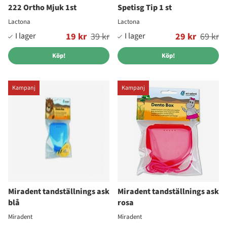
222 Ortho Mjuk 1st
Spetisg Tip 1 st
Lactona
Lactona
Ordinarie pris:
19 kr
39 kr
Ordinarie pris:
29 kr
69 kr
Köp!
Köp!
Kampanj
Kampanj
Miradent tandställnings ask
Miradent tandställnings ask
blå
rosa
Miradent
Miradent