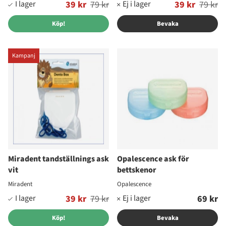
Ordinarie pris:
39 kr
79 kr
Ordinarie pris:
39 kr
79 kr
Köp!
Bevaka
Kampanj
Miradent tandställnings ask
Opalescence ask för
vit
bettskenor
Miradent
Opalescence
Ordinarie pris:
39 kr
79 kr
69 kr
Köp!
Bevaka