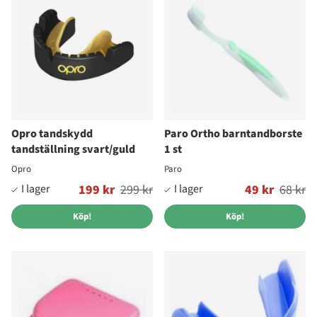
Opro tandskydd
Paro Ortho barntandborste
tandställning svart/guld
1 st
Opro
Paro
Ordinarie pris:
199 kr
299 kr
Ordinarie pris:
49 kr
68 kr
Köp!
Köp!