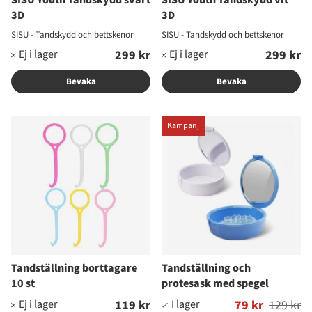
SISU Youth Tandskydd svart
SISU Youth Tandskydd vit
3D
3D
SISU - Tandskydd och bettskenor
SISU - Tandskydd och bettskenor
299 kr
299 kr
Bevaka
Bevaka
Kampanj
Tandställning borttagare
Tandställning och
10 st
protesask med spegel
119 kr
Ordinarie pris:
79 kr
129 kr