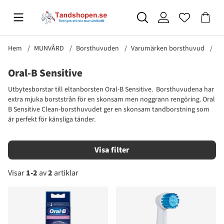
Hem
MUNVÅRD
Borsthuvuden
Varumärken borsthuvud
Or
Oral-B Sensitive
Utbytesborstar till eltanborsten Oral-B Sensitive. Borsthuvudena har
extra mjuka borststrån för en skonsam men noggrann rengöring. Oral
B Sensitive Clean-borsthuvudet ger en skonsam tandborstning som
är perfekt för känsliga tänder.
Filtrera
Visar
1-2
av
2
artiklar
Produkter