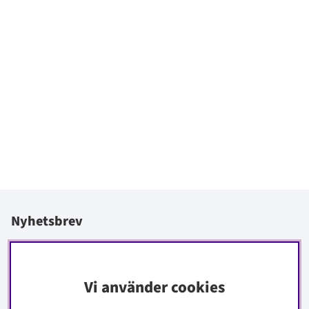
Nyhetsbrev
I vårt nyhetsbrev får du ta del av nyheter och erbjudanden
före alla andra.
Vi använder cookies
Signa upp