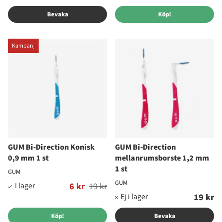
Bevaka
Köp!
Kampanj
GUM Bi-Direction Konisk
GUM Bi-Direction
0,9 mm 1 st
mellanrumsborste 1,2 mm
1 st
GUM
GUM
Ordinarie pris:
6 kr
19 kr
19 kr
Köp!
Bevaka