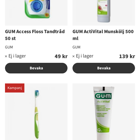
GUM Access Floss Tandtråd
GUM ActiVital Munskölj 500
50 st
ml
GUM
GUM
49 kr
139 kr
Bevaka
Bevaka
Kampanj