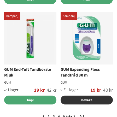
Kampanj
Kampanj
GUM End-Tuft Tandborste
GUM Expanding Floss
Mjuk
Tandtråd 30 m
GUM
GUM
Ordinarie pris:
19 kr
42 kr
Ordinarie pris:
19 kr
48 kr
Köp!
Bevaka
1
2
3
4
Nästa
❯
❯❙