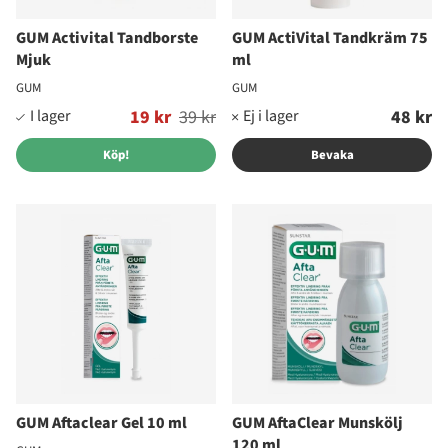
GUM Activital Tandborste
GUM ActiVital Tandkräm 75
Mjuk
ml
GUM
GUM
Ordinarie pris:
19 kr
39 kr
48 kr
Köp!
Bevaka
GUM Aftaclear Gel 10 ml
GUM AftaClear Munskölj
120 ml