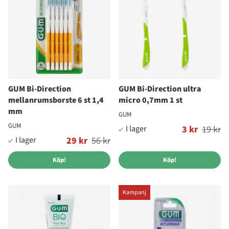
GUM Bi-Direction
GUM Bi-Direction ultra
mellanrumsborste 6 st 1,4
micro 0,7mm 1 st
mm
GUM
GUM
Ordinarie pris:
3 kr
19 kr
Ordinarie pris:
29 kr
56 kr
Köp!
Köp!
Kampanj