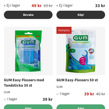
Ordinarie pris:
49 kr
69 kr
33 kr
Bevaka
Köp!
Kampanj
GUM Easy Flossers med
GUM Easy-Flossers 50 st
Tandsticka 30 st
GUM
GUM
Ordinarie pris:
39 kr
46 kr
39 kr
Köp!
Köp!