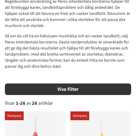
Regelbunden användning av Paros interdentala borstarna hjälper till
att förebygga karies, tandköttsproblem och dålig andedräkt. De
hjälper också till att bevara en frisk och vacker tandkött. Dessutom är
de lätta att använda och kommer i olika storlekar för att passa alla
munform och storlek.
Så om du vill ha en hälsosam munhälsa och en vacker tandkött, välj
Paros interdentala borstarna. Dessa tandprodukter är utvecklade för
att ge dig det bästa resultatet och hjälpa till att förebygga karies och
tandproblem. med det bretta sortimentet av storlekar, diametrar,
längder och anatomiska former, kan du enkelt hitta en borste som
passar dig och dina behov bäst.
Filtrera
Visar
1-26
av
26
artiklar
Produkter
Kampanj
Kampanj