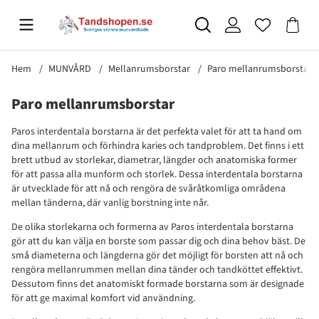
Hem
MUNVÅRD
Mellanrumsborstar
Paro mellanrumsborstar
Paro mellanrumsborstar
Paros interdentala borstarna är det perfekta valet för att ta hand om
dina mellanrum och förhindra karies och tandproblem. Det finns i ett
brett utbud av storlekar, diametrar, längder och anatomiska former
för att passa alla munform och storlek. Dessa interdentala borstarna
är utvecklade för att nå och rengöra de svåråtkomliga områdena
mellan tänderna, där vanlig borstning inte når.
De olika storlekarna och formerna av Paros interdentala borstarna
gör att du kan välja en borste som passar dig och dina behov bäst. De
små diameterna och längderna gör det möjligt för borsten att nå och
rengöra mellanrummen mellan dina tänder och tandköttet effektivt.
Dessutom finns det anatomiskt formade borstarna som är designade
för att ge maximal komfort vid användning.