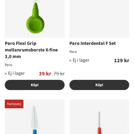
Paro Flexi Grip
Paro Interdental F Set
mellanrumsborste X-fine
Paro
3,0 mm
129 kr
Paro
Ordinarie pris:
39 kr
79 kr
Köp!
Köp!
Kampanj