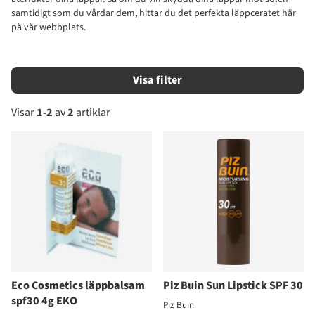
samtidigt som du vårdar dem, hittar du det perfekta läppceratet här
på vår webbplats.
Filtrera
Visar
1-2
av
2
artiklar
Produkter
Eco Cosmetics läppbalsam
Piz Buin Sun Lipstick SPF 30
spf30 4g EKO
Piz Buin