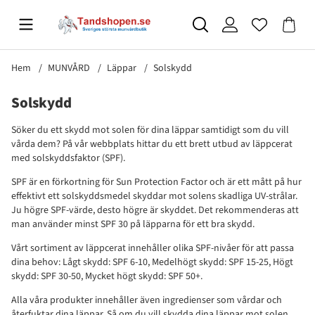
Hem
MUNVÅRD
Läppar
Solskydd
Solskydd
Söker du ett skydd mot solen för dina läppar samtidigt som du vill
vårda dem? På vår webbplats hittar du ett brett utbud av läppcerat
med solskyddsfaktor (SPF).
SPF är en förkortning för Sun Protection Factor och är ett mått på hur
effektivt ett solskyddsmedel skyddar mot solens skadliga UV-strålar.
Ju högre SPF-värde, desto högre är skyddet. Det rekommenderas att
man använder minst SPF 30 på läpparna för ett bra skydd.
Vårt sortiment av läppcerat innehåller olika SPF-nivåer för att passa
dina behov: Lågt skydd: SPF 6-10, Medelhögt skydd: SPF 15-25, Högt
skydd: SPF 30-50, Mycket högt skydd: SPF 50+.
Alla våra produkter innehåller även ingredienser som vårdar och
återfuktar dina läppar. Så om du vill skydda dina läppar mot solen