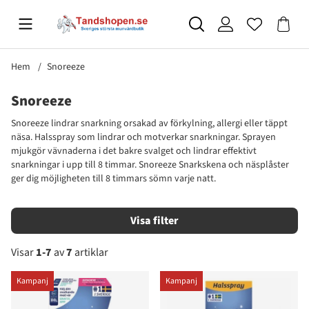
Hem
Snoreeze
Snoreeze
Snoreeze lindrar snarkning orsakad av förkylning, allergi eller täppt
näsa.
Halsspray som lindrar och motverkar snarkningar. Sprayen
mjukgör vävnaderna i det bakre svalget och lindrar effektivt
snarkningar i upp till 8 timmar. Snoreeze
Snarkskena och näsplåster
ger dig möjligheten till 8 timmars sömn varje natt.
Filtrera
Visar
1-7
av
7
artiklar
Produkter
Kampanj
Kampanj