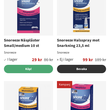
Snoreeze Näsplåster
Snoreeze Halsspray mot
Small/medium 10 st
Snarkning 23,5 ml
Snoreeze
Snoreeze
Ordinarie pris:
29 kr
86 kr
Ordinarie pris:
99 kr
189 kr
Köp!
Bevaka
Kampanj