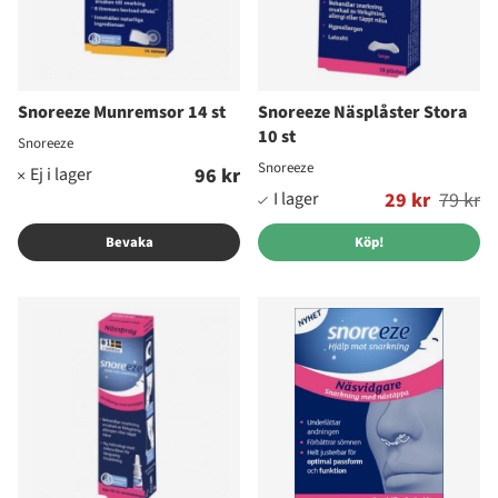
Snoreeze Munremsor 14 st
Snoreeze Näsplåster Stora
10 st
Snoreeze
Snoreeze
96 kr
Ordinarie pris:
29 kr
79 kr
Bevaka
Köp!