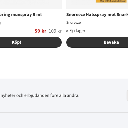
oring munspray 9 ml
Snoreeze Halsspray mot Snark
g
Snoreeze
59 kr
109 kr
Ordinarie pris:
Köp!
Bevaka
av nyheter och erbjudanden före alla andra.