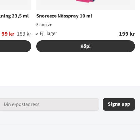
ning 23,5 ml
Snoreeze Nässpray 10 ml
Snoreeze
99 kr
189 kr
199 kr
Köp!
Signa upp