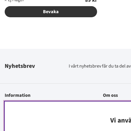
89 kr
Bevaka
Nyhetsbrev
I vårt nyhetsbrev får du ta del 
Information
Om oss
Kontakt
Köpinfo
Vi anv
Integritetspolicy