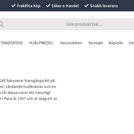
Fraktfria Köp
Säker e-handel
Snabb leverans
 TANDSKYDD
HJÄLPMEDEL
Varumärken
Kontakt
Köpinfo
Int
XE fokuserar framgångsrikt på
rfyml, vårdande hudkrämer och en
ill dessa varor ett naturligt
Paris år 1957 och är idag ett av