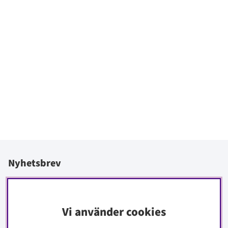
Nyhetsbrev
I vårt nyhetsbrev får du ta del av nyheter och erbjudanden
före alla andra.
Vi använder cookies
Signa upp