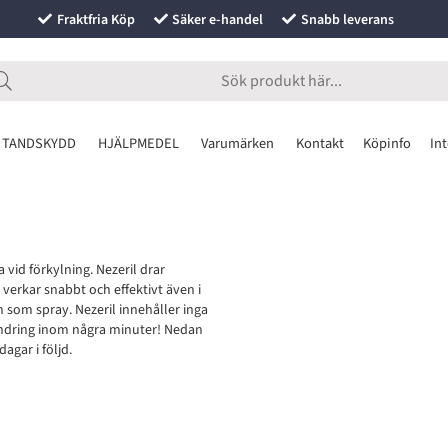
Fraktfria Köp
Säker e-handel
Snabb leverans
 TANDSKYDD
HJÄLPMEDEL
Varumärken
Kontakt
Köpinfo
Int
vid förkylning. Nezeril drar
erkar snabbt och effektivt även i
 som spray. Nezeril innehåller inga
indring inom några minuter! Nedan
gar i följd.