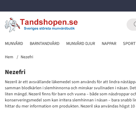
MUNVÅRD
BARNTANDVÅRD
MUNVÅRD DJUR
NAPPAR
SPORT
Hem
Nezefri
Nezefri
Nezeril är ett avsvällande läkemedel som används för att lindra nästäppa 
samman blodkärlen i slemhinnorna och minskar svullnaden i näsan. Det v
liten mängd. Nezeril finns för barn och vuxna – både som näsdroppar och
konserveringsmedel som kan irritera slemhinnan i näsan – bara snabb l
hittar du mer information om produkten. Nezeril ska användas högst 10 da
Produkter