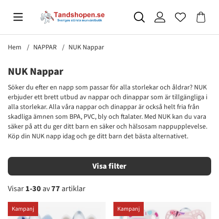
Hem
NAPPAR
NUK Nappar
NUK Nappar
Söker du efter en napp som passar för alla storlekar och åldrar? NUK
erbjuder ett brett utbud av nappar och dinappar som är tillgängliga i
alla storlekar. Alla våra nappar och dinappar är också helt fria från
skadliga ämnen som BPA, PVC, bly och ftalater. Med NUK kan du vara
säker på att du ger ditt barn en säker och hälsosam nappupplevelse.
Köp din NUK napp idag och ge ditt barn det bästa alternativet.
Filtrera
Visar
1-30
av
77
artiklar
Produkter
Kampanj
Kampanj