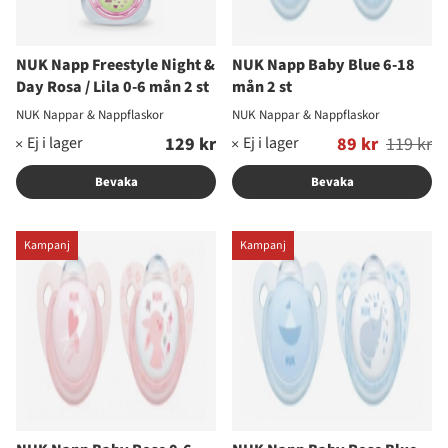
NUK Napp Freestyle Night &
NUK Napp Baby Blue 6-18
Day Rosa / Lila 0-6 mån 2 st
mån 2 st
NUK Nappar & Nappflaskor
NUK Nappar & Nappflaskor
129 kr
Ordinarie pris:
89 kr
119 kr
Bevaka
Bevaka
Kampanj
Kampanj