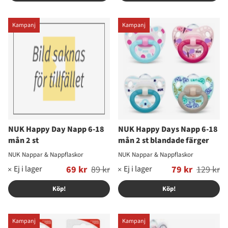
Kampanj
Kampanj
NUK Happy Day Napp 6-18
NUK Happy Days Napp 6-18
mån 2 st
mån 2 st blandade färger
NUK Nappar & Nappflaskor
NUK Nappar & Nappflaskor
Ordinarie pris:
69 kr
89 kr
Ordinarie pris:
79 kr
129 kr
Köp!
Köp!
Kampanj
Kampanj