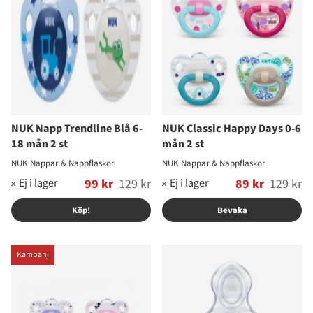
NUK Napp Trendline Blå 6-
NUK Classic Happy Days 0-6
18 mån 2 st
mån 2 st
NUK Nappar & Nappflaskor
NUK Nappar & Nappflaskor
Ordinarie pris:
99 kr
129 kr
Ordinarie pris:
89 kr
129 kr
Köp!
Bevaka
Kampanj