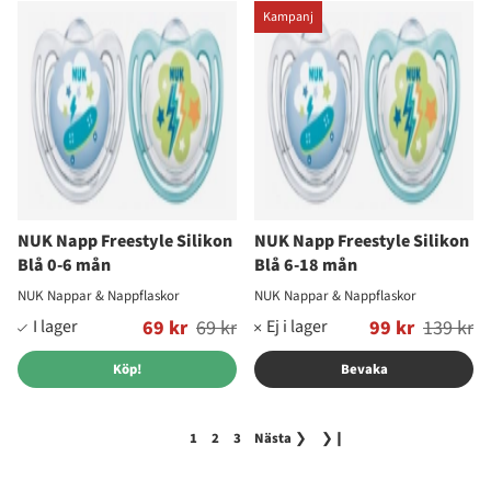
Kampanj
NUK Napp Freestyle Silikon
NUK Napp Freestyle Silikon
Blå 0-6 mån
Blå 6-18 mån
NUK Nappar & Nappflaskor
NUK Nappar & Nappflaskor
Ordinarie pris:
69 kr
69 kr
Ordinarie pris:
99 kr
139 kr
Köp!
Bevaka
1
2
3
Nästa
❯
❯❙