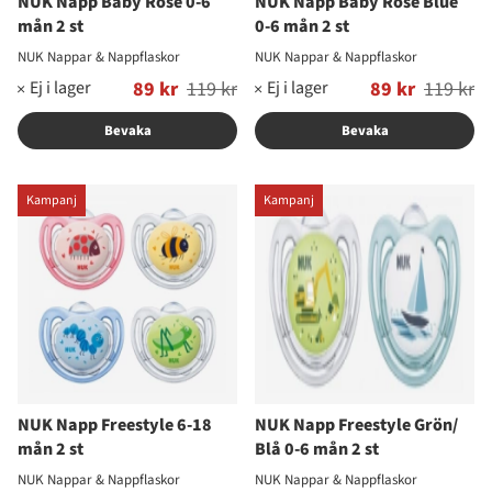
NUK Napp Baby Rose 0-6
NUK Napp Baby Rose Blue
mån 2 st
0-6 mån 2 st
NUK Nappar & Nappflaskor
NUK Nappar & Nappflaskor
Ordinarie pris:
89 kr
119 kr
Ordinarie pris:
89 kr
119 kr
Bevaka
Bevaka
Kampanj
Kampanj
NUK Napp Freestyle 6-18
NUK Napp Freestyle Grön/
mån 2 st
Blå 0-6 mån 2 st
NUK Nappar & Nappflaskor
NUK Nappar & Nappflaskor