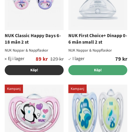
NUK Classic Happy Days 6-
NUK First Choice+ Dinapp 0-
18 mån 2 st
6 mån small 2 st
NUK Nappar & Nappflaskor
NUK Nappar & Nappflaskor
Ordinarie pris:
89 kr
129 kr
79 kr
Köp!
Köp!
Kampanj
Kampanj